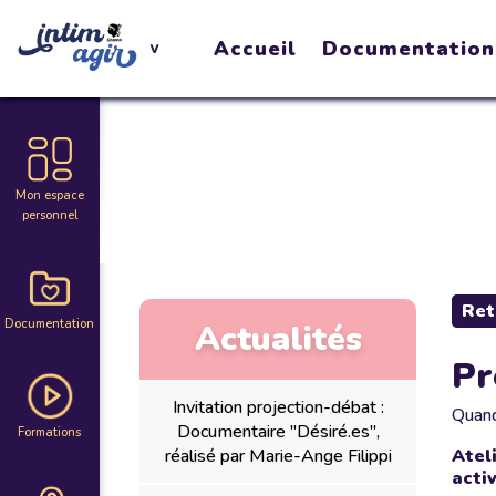
Accueil
Documentation
Mon espace
personnel
Ret
Documentation
Actualités
Pr
Invitation projection-débat :
Quan
Documentaire "Désiré.es",
Formations
réalisé par Marie-Ange Filippi
Atel
acti