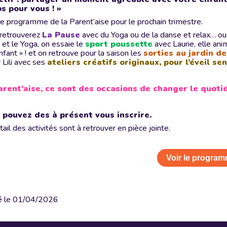
s pour vous ! »
 le programme de la Parent’aise pour le prochain trimestre.
retrouverez
La Pause
avec du Yoga ou de la danse et relax… ou
é
et le Yoga, on essaie le
sport poussette
avec Laurie, elle an
nfant » ! et on retrouve pour la saison les
sorties au jardin d
 Lili avec ses
ateliers créatifs originaux, pour l’éveil sen
arent’aise, ce sont des occasions de changer le quotidi
 pouvez des à présent vous inscrire.
ail des activités sont à retrouver en pièce jointe.
Voir le progra
é le
01/04/2026